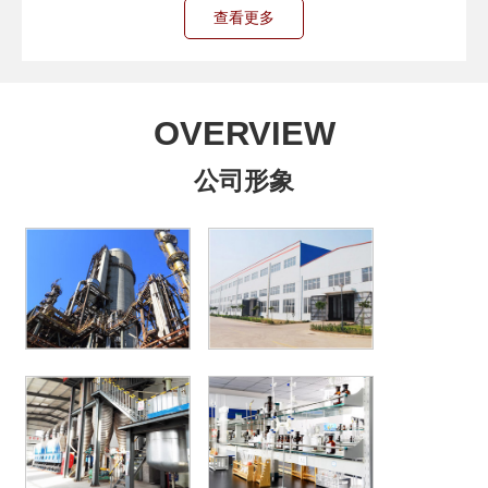
查看更多
OVERVIEW
公司形象