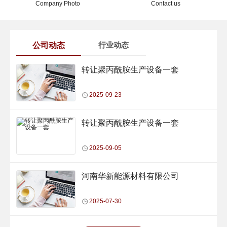
Company Photo
Contact us
公司动态
行业动态
转让聚丙酰胺生产设备一套
2025-09-23
转让聚丙酰胺生产设备一套
2025-09-05
河南华新能源材料有限公司
2025-07-30