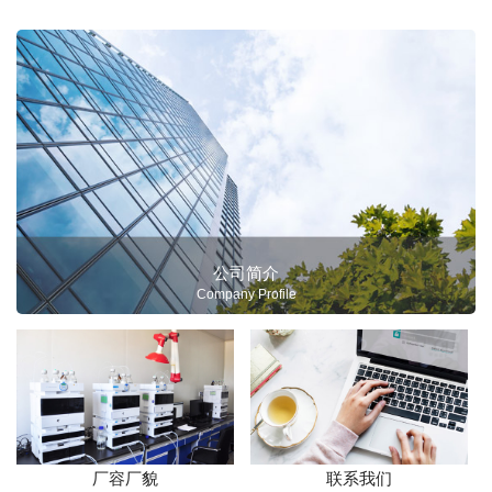
公司简介
Company Profile
厂容厂貌
联系我们