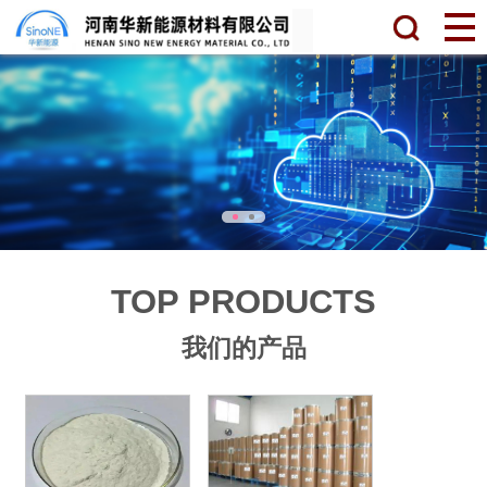
TOP PRODUCTS
我们的产品