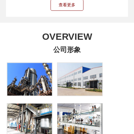
查看更多
OVERVIEW
公司形象