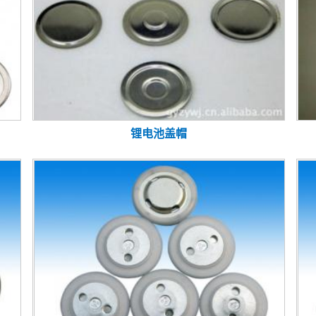
锂电池盖帽