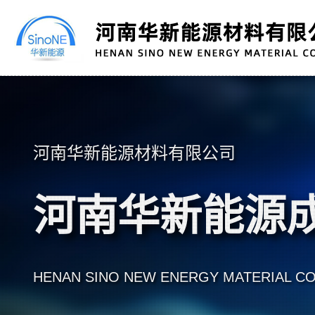
精细化学品
河南华新能源材料有限公司
锂电池盖帽
河南华新能源成
其他化学品
HENAN SINO NEW ENERGY MATERIAL CO.