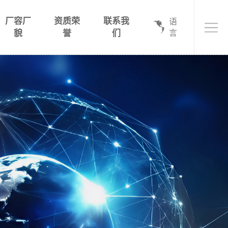
厂容厂
资质荣
联系我
语
貌
誉
们
言
心
位于国家级新乡经济技术开发区，毗邻京珠高