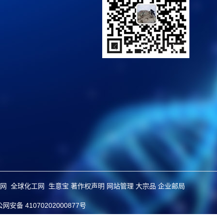
工网
全球化工网
生意宝
著作权声明
网站管理
大宗品
企业邮局
网安备 41070202000877号