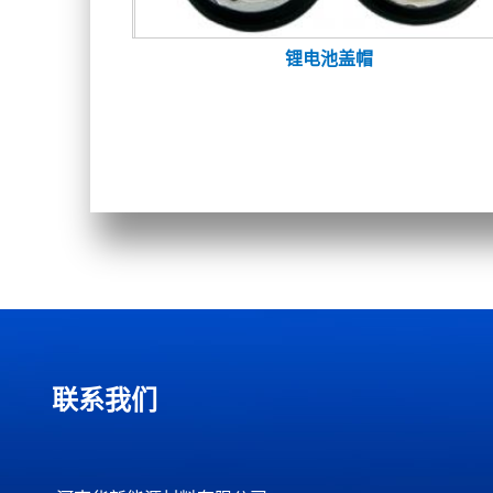
锂电池盖帽
联系我们