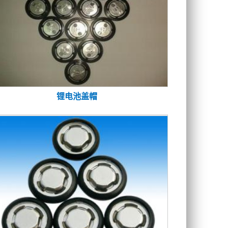
锂电池盖帽