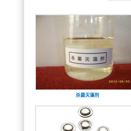
杀菌灭藻剂