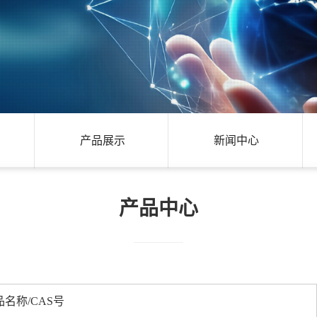
产品展示
新闻中心
产品中心